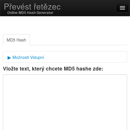
Převést řetězec
Online MD5 Hash Generator
English
Čeština
MD5 Hash
SSL On
Možnosti Vstupní
Vložte text, který chcete MD5 hashe zde:
kryptografický sůl
Kódování / Decode
Smyčcový Funkce
Hash funkce