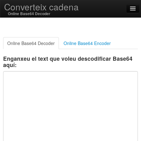
Converteix cadena
Online Base64 Decoder
English
Català
Online Base64 Decoder
Online Base64 Encoder
SSL On
Enganxeu el text que voleu descodificar Base64
aquí:
Encode / Decode
Funcions de cadena
Funcions Hash