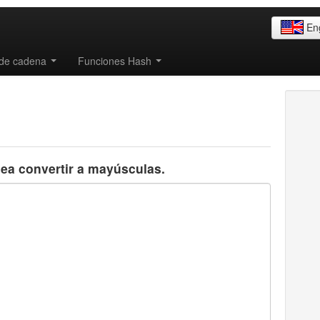
En
 de cadena
Funciones Hash
sea convertir a mayúsculas.