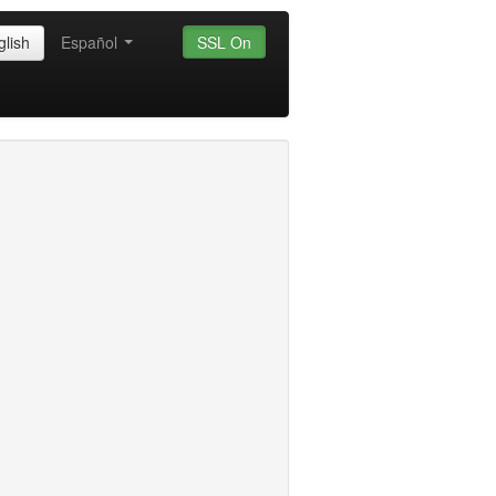
glish
Español
SSL On