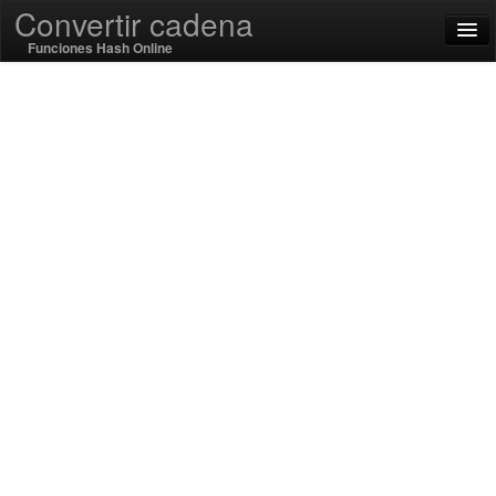
Convertir cadena
Funciones Hash Online
English
Español
SSL On
Encode / Decode
Funciones de cadena
Funciones Hash