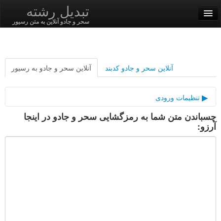
تبدیل رشته
سحر و جادو آنلاین به متن رسیور
English
فارسی
آنلاین سحر و جادو کدبند
آنلاین سحر و جادو به رسیور
SSL On
تنظیمات ورودی
چسباندن متن شما به رمزگشایی سحر و جادو در اینجا
حائل
رمز / رمزگشایی
آرزو:
توابع رشته
توابع هش