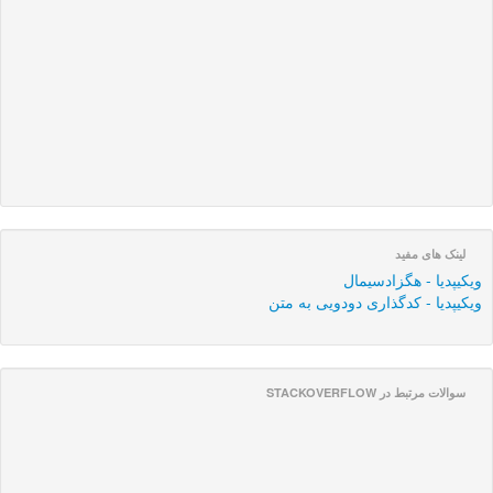
لینک های مفید
ویکیپدیا - هگزادسیمال
ویکیپدیا - کدگذاری دودویی به متن
سوالات مرتبط در STACKOVERFLOW