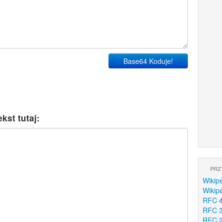
Base64 Koduje!
st tutaj:
PRZ
Wikip
Wikip
RFC 
RFC 
RFC 