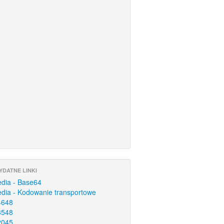
YDATNE LINKI
edia - Base64
edia - Kodowanie transportowe
4648
3548
2045