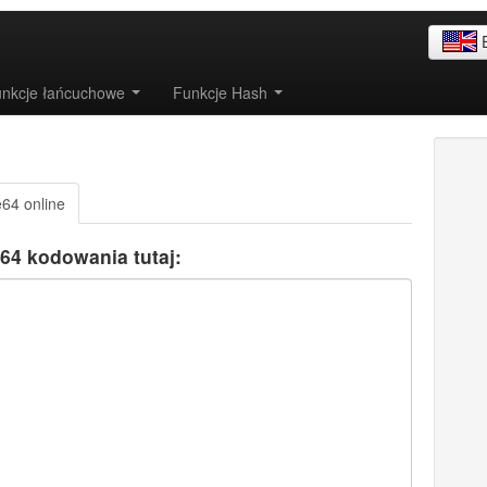
nkcje łańcuchowe
Funkcje Hash
64 online
e64 kodowania tutaj: