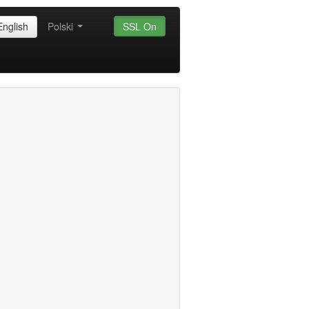
English
Polski
SSL On