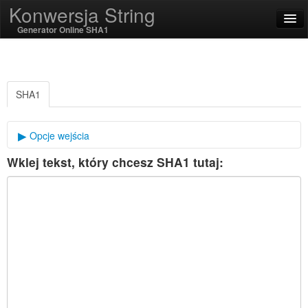
Konwersja String
Generator Online SHA1
English
Polski
SHA1
SSL On
Opcje wejścia
Wklej tekst, który chcesz SHA1 tutaj:
Sól kryptograficzne
Kodowanie / dekodowanie
Funkcje łańcuchowe
Funkcje Hash