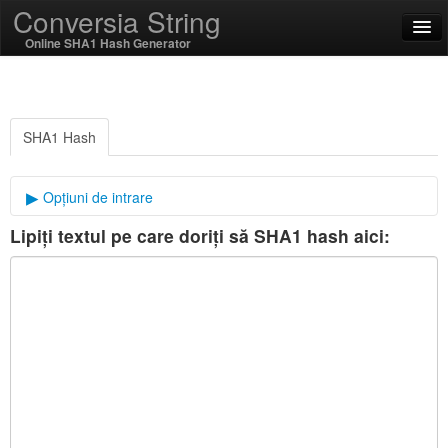
Conversia String
Online SHA1 Hash Generator
English
limba română
SHA1 Hash
SSL On
Opțiuni de intrare
Lipiți textul pe care doriți să SHA1 hash aici:
sare criptografic
Codare / Decode
String Funcții
Funcții hash