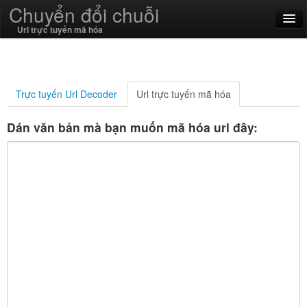
Chuyển đổi chuỗi
Url trực tuyến mã hóa
English
Tiếng Việt
Trực tuyến Url Decoder
Url trực tuyến mã hóa
SSL On
Dán văn bản mà bạn muốn mã hóa url đây:
Encode / Decode
Chức năng chuỗi
Chức năng băm