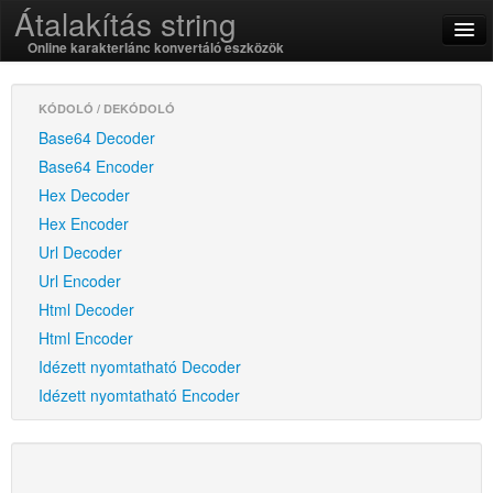
Átalakítás string
Online karakterlánc konvertáló eszközök
English
KÓDOLÓ / DEKÓDOLÓ
Base64 Decoder
magyar
Base64 Encoder
Hex Decoder
SSL On
Hex Encoder
Url Decoder
Kódolás / dekódolás
Url Encoder
String függvények
Html Decoder
Html Encoder
Hash függvények
Idézett nyomtatható Decoder
Idézett nyomtatható Encoder