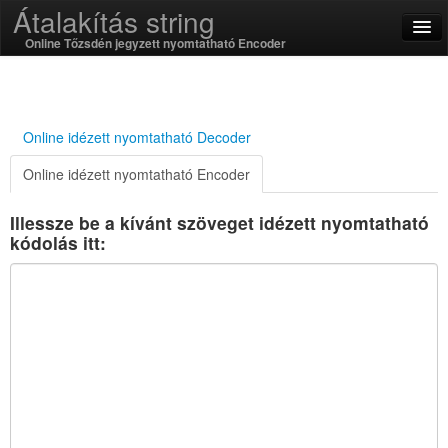
Átalakítás string
Online Tőzsdén jegyzett nyomtatható Encoder
English
magyar
Online idézett nyomtatható Decoder
Online idézett nyomtatható Encoder
SSL On
Illessze be a kívánt szöveget idézett nyomtatható
Kódolás / dekódolás
kódolás itt:
String függvények
Hash függvények