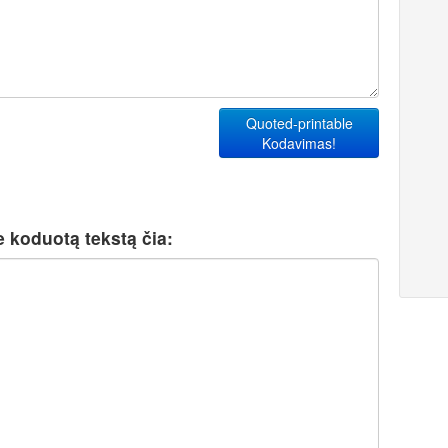
Quoted-printable
Kodavimas!
 koduotą tekstą čia: