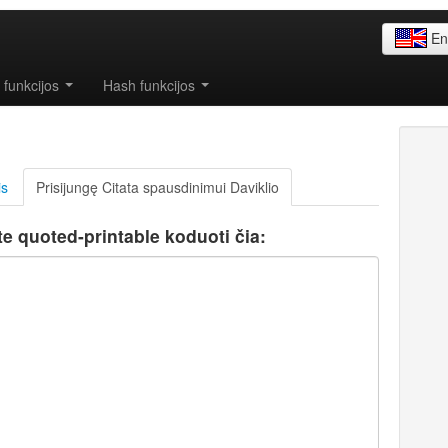
En
ų funkcijos
Hash funkcijos
is
Prisijungę Citata spausdinimui Daviklio
te quoted-printable koduoti čia: