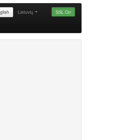
glish
Lietuvių
SSL On