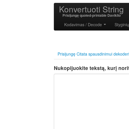
Konvertuoti String
Prisijungę quoted-printable Daviklio
Kodavimas / Decode
Stygini
Prisijungę Citata spausdinimui dekoder
Nukopijuokite tekstą, kurį nori