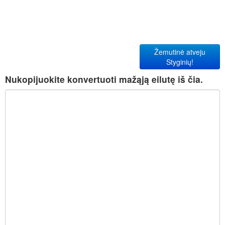
Žemutinė atveju
Styginių!
Nukopijuokite konvertuoti mažąją eilutę iš čia.