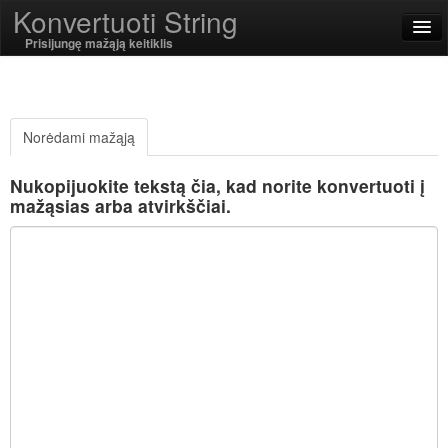
Konvertuoti String
Prisijungę mažąją keitiklis
English
Lietuvių
Norėdami mažąją
SSL On
Nukopijuokite tekstą čia, kad norite konvertuoti į
mažąsias arba atvirkščiai.
Kodavimas / Decode
Styginių funkcijos
Hash funkcijos