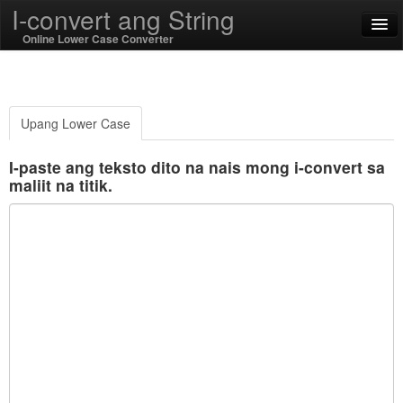
I-convert ang String
Online Lower Case Converter
English
Filipino
Upang Lower Case
SSL On
I-paste ang teksto dito na nais mong i-convert sa
maliit na titik.
I-encode / decode
String Mga Function
Pag-andar ng hash