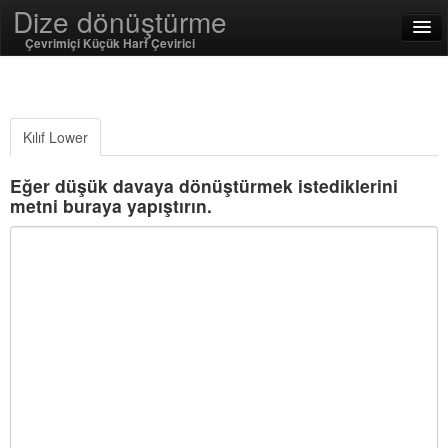
Dize dönüştürme
Çevrimiçi Küçük Harf Çevirici
English
Türkçe
Kılıf Lower
SSL On
Eğer düşük davaya dönüştürmek istediklerini
metni buraya yapıştırın.
Encode / Decode
Dize İşlevleri
Hash Fonksiyonları