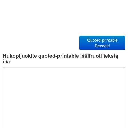
Quoted-printable
Decode!
Nukopijuokite quoted-printable iššifruoti tekstą
čia: