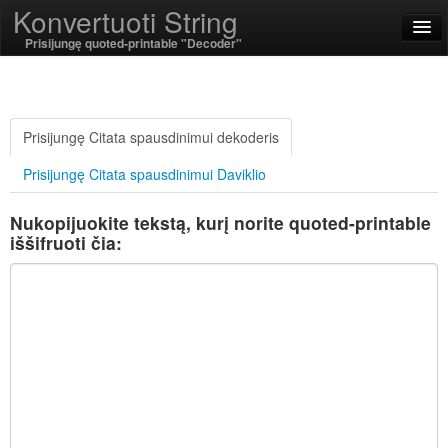
Konvertuoti String
Prisijungę quoted-printable "Decoder"
English
Lietuvių
Prisijungę Citata spausdinimui dekoderis
Prisijungę Citata spausdinimui Daviklio
SSL On
Nukopijuokite tekstą, kurį norite quoted-printable
Kodavimas / Decode
iššifruoti čia:
Styginių funkcijos
Hash funkcijos