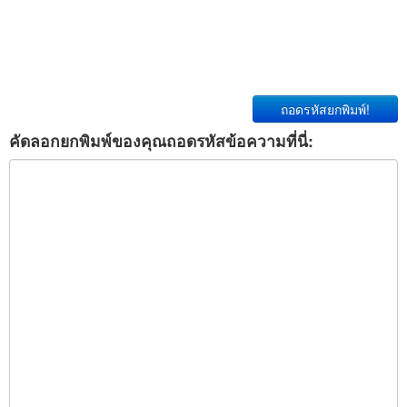
ถอดรหัสยกพิมพ์!
คัดลอกยกพิมพ์ของคุณถอดรหัสข้อความที่นี่: