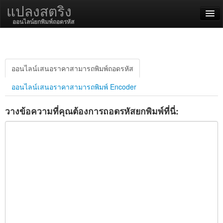
แปลงสตริง
ออนไลน์ยกพิมพ์ถอดรหัส
English
ไทย
ออนไลน์เสนอราคาสามารถพิมพ์ถอดรหัส
ออนไลน์เสนอราคาสามารถพิมพ์ Encoder
SSL On
วางข้อความที่คุณต้องการถอดรหัสยกพิมพ์ที่นี่:
เข้ารหัส / ถอดรหัส
ฟังก์ชั่นสตริง
ฟังก์ชั่นแฮ