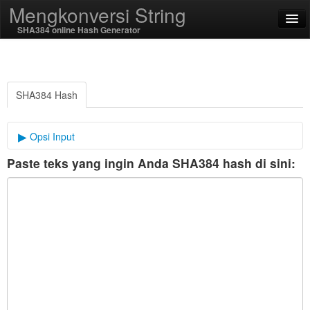
Mengkonversi String
SHA384 online Hash Generator
English
Bahasa Indonesia
SHA384 Hash
SSL On
Opsi Input
Paste teks yang ingin Anda SHA384 hash di sini:
garam kriptografi
Encode / Decode
String Fungsi
Fungsi hash