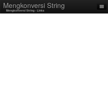
Mengkonversi String
Mengkonversi String - Links
English
Bahasa Indonesia
SSL On
Encode / Decode
String Fungsi
Fungsi hash